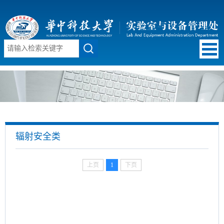
辐射安全类
上页
1
下页