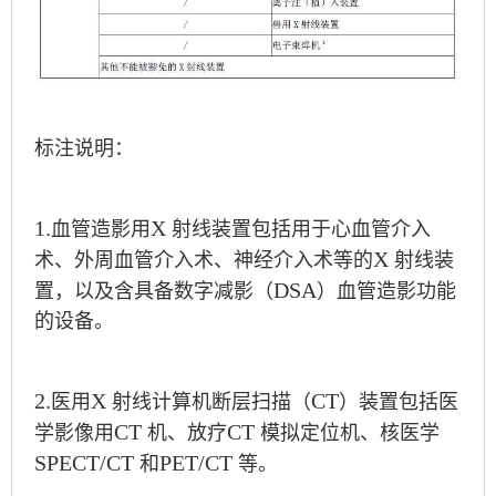
标注说明：
1.
X
血管造影用
射线装置包括用于心血管介入
X
术、外周血管介入术、神经介入术等的
射线装
DSA
置，以及含具备数字减影（
）血管造影功能
的设备。
2.
X
CT
医用
射线计算机断层扫描（
）装置包括医
CT
CT
学影像用
机、放疗
模拟定位机、核医学
SPECT/CT
PET/CT
和
等。