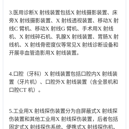
3.
X
X
医用诊断
射线装置包括
射线摄影装置、床
X
X
X
旁
射线摄影装置、
射线透视装置、移动
射
C
X
G
X
线
臂机、移动
射线
臂机、手术用
射线
X
X
X
机、
射线碎石机、乳腺
射线装置、胃肠
射
X
X
线机、
射线骨密度仪等常见
射线诊断设备和
X
开展非血管造影用
射线装置。
4.
X
X
口腔（牙科）
射线装置包括口腔内
射线装
X
置（牙片机）、口腔外
射线装置（含全景机和
CT
口腔
机）。
5.
X
X
工业用
射线探伤装置分为自屏蔽式
射线探
X
伤装置和其他工业用
射线探伤装置，后者包括
X
X
固定式
射线探伤系统、便携式
射线探伤机、