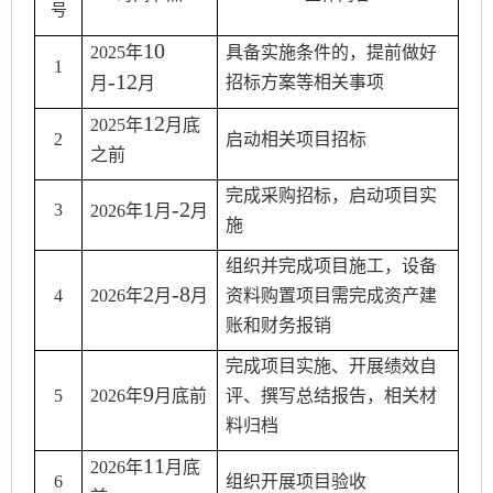
号
10
20
25
年
具备实施条件的，提前做好
1
-12
招标方案等相关事项
月
月
12
2025
年
月底
2
启动相关项目招标
之前
完成采购招标，启动项目实
1
-2
3
2026
年
月
月
施
组织并完成项目施工，设备
2
-8
4
2026
年
月
月
资料购置项目需完成资产建
账和财务报销
完成项目实施、开展绩效自
9
5
2026
年
月底前
评、撰写总结报告，相关材
料归档
11
2026
年
月底
6
组织开展项目验收