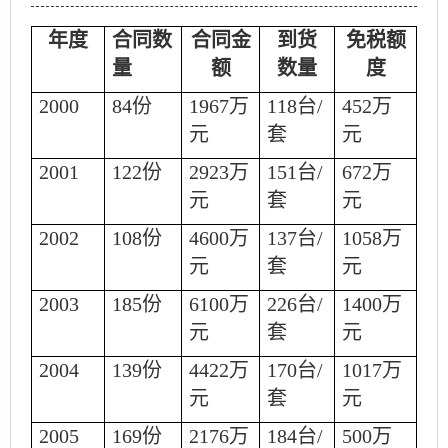
年度
合同数
合同金
到货
免税额
量
额
数量
度
2000
84
份
1967
万
118
台
/
452
万
元
套
元
2001
122
份
2923
万
151
台
/
672
万
元
套
元
2002
108
份
4600
万
137
台
/
1058
万
元
套
元
2003
185
份
6100
万
226
台
/
1400
万
元
套
元
2004
139
份
4422
万
170
台
/
1017
万
元
套
元
2005
169
份
2176
万
184
台
/
500
万