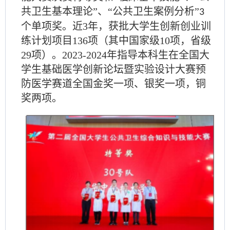
共卫生基本理论”、“公共卫生案例分析”
3
个单项奖。
近
3
年，获批大学生创新创业训
练计划项目
136
项（其中国家级
10
项，省级
29
项）。
2023-2024
年指导本科生在全国大
学生基础医学创新论坛暨实验设计大赛预
防
医学赛道
全国金奖一项、银奖一项，铜
奖两项。