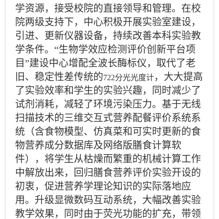
学资源，接受校院的直接领导和管理。在校
院两级支持下，中心积极开展实验室建设，
引
进、更新
仪器设备，
持续
改善本科
实验
教
学条件
。
“生物学效应检测评价创新平台项
目”建设中心增配全波长
酶标仪，
取代了老
旧、稳定性差
传统的
，
大大
提高
722分光光度计
了实验效率和学生的实验兴趣
，同时减少了
试剂消耗，减轻
了
环境
污染压力。基于无线
扫描技术的三维交互式营养配餐评价系统系
统（含食物模型、仿真菜和可实时更新的食
物营养成分数据库及网络版膳食计算软
件），将学生从枯燥而繁重的机械计算工作
中解放出来，回归膳食营养评价实验开设的
初衷，促进营养学理论知识的实际落地应
用。升级显微数码互动系统，大幅改善实验
教学效果，同时由于荧光功能的扩充，带领