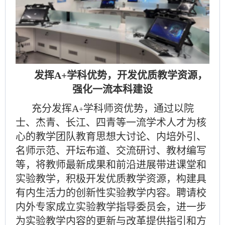
发挥
A+学科优势，开发优质教学资源，
强化一流本科建设
充分发挥
A
学科师资优势，通过以院
+
士、杰青、长江、四青等一流学术人才为核
心的教学团队教育思想大讨论、内培外引、
名师示范、开坛布道、交流研讨、教材编写
等，将教师最新成果和前沿进展带进课堂和
实验教学
，
积极开发优质教学资源，构建具
有内生活力的创新性实验教学内容。聘请
校
内外专家成立
实验
教学指导委员
会
，
进一步
为实验教学内容的更新与
改革
提供指引和方