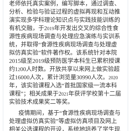
老师依托真实案例，编写脚本，通过调查、
分析、检验与验证过程的虚拟再现和互动推
演实现多学科理论知识点与实践技能训练的
有机交融，于
2
年开发出交叉的综合性食
019
源性疾病现场调查与处理应急演练与实训系
统，并取得
“食源性疾病现场调查与处理虚
拟仿真实验”软件著作权。该系统针对本院
2015级至2019级预防医学本科生已累积授课
约1
00人时数。开放共享以来网上做实验超
2
过16000人次，累计浏览量30990人次。
2020
年，该实验课程入选
“首批国家级一流本科
课程”；相关成果于2
年获评学校第十二届
021
实验技术成果奖二等奖。
疫情期间，基于
“食源性疾病现场调查与
处理虚拟仿真实验”等虚拟仿真项目及网上
相关公选课程的开设，系统地培养了学生现