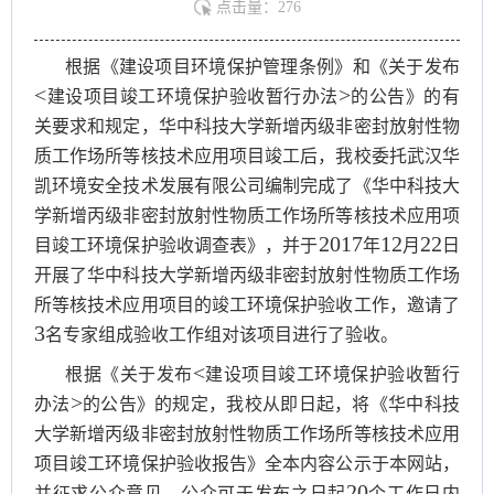
点击量：
276
根据《建设项目环境保护管理条例》和《关于发布
<
>
建设项目竣工环境保护验收暂行办法
的公告》的有
关要求和规定，华中科技大学新增丙级非密封放射性物
质工作场所等核技术应用项目竣工后，我校委托武汉华
凯环境安全技术发展有限公司编制完成了《华中科技大
学新增丙级非密封放射性物质工作场所等核技术应用项
2017
12
22
目竣工环境保护验收调查表》，并于
年
月
日
开展了华中科技大学新增丙级非密封放射性物质工作场
所等核技术应用项目的竣工环境保护验收工作，邀请了
3
名专家组成验收工作组对该项目进行了验收。
<
根据《关于发布
建设项目竣工环境保护验收暂行
>
办法
的公告》的规定，我校从即日起，将《华中科技
大学新增丙级非密封放射性物质工作场所等核技术应用
项目竣工环境保护验收报告》全本内容公示于本网站，
20
并征求公众意见。公众可于发布之日起
个工作日内