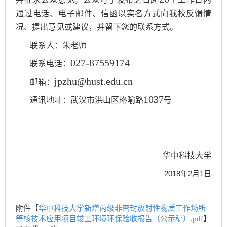
通过电话、电子邮件、信函以实名方式向我校反馈情
况、提出意见或建议，并留下您的联系方式。
联系人：朱老师
027-87559174
联系电话：
jpzhu@hust.edu.cn
邮箱：
1037
通讯地址：武汉市洪山区珞喻路
号
华中科技大学
2018
年
2
月
1
日
附件【
华中科技大学新增丙级非密封放射性物质工作场所
等核技术应用项目竣工环境环保验收报告（公示稿）.pdf
】