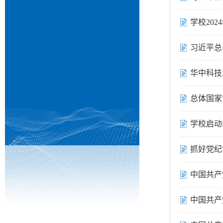
学校20
习近平总
华中科技
总体国家
学校启动
抓好党纪
中国共产
中国共产