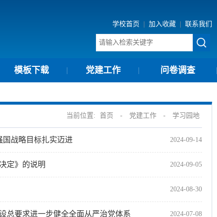
学校首页
|
加入收藏
|
联系我们
模板下载
党建工作
问卷调查
当前位置:
首页
-
党建工作
-
学习园地
强国战略目标扎实迈进
2024-09-14
决定》的说明
2024-09-05
2024-08-30
设总要求进一步健全全面从严治党体系
2024-07-08