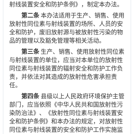
射线装置安全和防护条例》，制定本办法。
第二条
本办法适用于生产、销售、使用
放射性同位素与射线装置的场所、人员的安
全和防护，废旧放射源与被放射性污染的物
品的管理以及豁免管理等相关活动。
第三条
生产、销售、使用放射性同位素
与射线装置的单位，应当对本单位的放射性
同位素与射线装置的辐射安全和防护工作负
责，并依法对其造成的放射性危害承担责
任。
第四条
县级以上人民政府环境保护主管
部门，应当依照《中华人民共和国放射性污
染防治法》、《放射性同位素与射线装置安
全和防护条例》和本办法的规定，对放射性
同位素与射线装置的安全和防护工作实施监