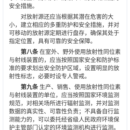
安全措施。
对放射源还应当根据其潜在危害的大
小，建立相应的多重防护和安全措施，并对
可移动的放射源定期进行盘存，确保其处于
指定位置，具有可靠的安全保障。
第八条
在室外、野外使用放射性同位素
与射线装置的，应当按照国家安全和防护标
准的要求划出安全防护区域，设置明显的放
射性标志，必要时设专人警戒。
第九条
生产、销售、使用放射性同位素
与射线装置的单位，应当按照国家环境监测
规范，对相关场所进行辐射监测，并对监测
数据的真实性、可靠性负责；不具备自行监
测能力的，可以委托经省级人民政府环境保
护主管部门认定的环境监测机构进行监测。