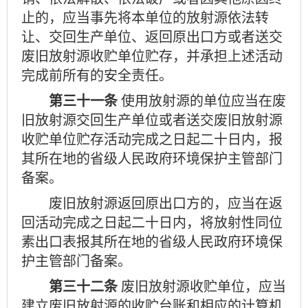
止的，应当事先将本单位的放射源依法转
让、交回生产单位、返回原出口方或者送交
废旧放射源收贮单位贮存，并承担上述活动
完成前所有的安全责任。
第三十一条
使用放射源的单位应当在废
旧放射源交回生产单位或者送交废旧放射源
收贮单位贮存活动完成之日起二十日内，报
其所在地的省级人民政府环境保护主管部门
备案。
废旧放射源返回原出口方的，应当在返
回活动完成之日起二十日内，将放射性同位
素出口表报其所在地的省级人民政府环境保
护主管部门备案。
第三十二条
废旧放射源收贮单位，应当
建立废旧放射源的收贮台账和相应的计算机