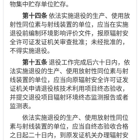
物集中贮存单位贮存。
第十四条
依法实施退役的生产、使用放
射性同位素与射线装置的单位，应当在实施
退役前编制环境影响评价文件，报原辐射安
全许可证发证机关审查批准；未经批准的，
不得实施退役。
第十五条
退役工作完成后六十日内，依
法实施退役的生产、使用放射性同位素与射
线装置的单位，应当向原辐射安全许可证发
证机关申请退役核技术利用项目终态验收，
并提交退役项目辐射环境终态监测报告或者
监测表。
依法实施退役的生产、使用放射性同位
素与射线装置的单位，应当自终态验收合格
之日起二十日内，到原发证机关办理辐射安