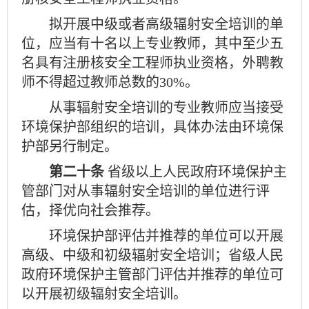
拟开展中级或者高级辐射安全培训的单
位，应当有十名以上专业教师，其中至少五
名具有注册核安全工程师执业资格，外聘教
师不得超过教师总数的
30%
。
从事辐射安全培训的专业教师应当接受
环境保护部组织的培训，具体办法由环境保
护部另行制定。
第二十条
省级以上人民政府环境保护主
管部门对从事辐射安全培训的单位进行评
估，择优向社会推荐。
环境保护部评估并推荐的单位可以开展
高级、中级和初级辐射安全培训；省级人民
政府环境保护主管部门评估并推荐的单位可
以开展初级辐射安全培训。