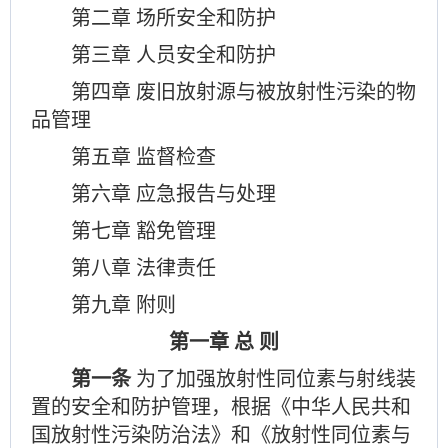
第二章
场所安全和防护
第三章
人员安全和防护
第四章
废旧放射源与被放射性污染的物
品管理
第五章
监督检查
第六章
应急报告与处理
第七章
豁免管理
第八章
法律责任
第九章
附则
第一章
总
则
第一条
为了加强放射性同位素与射线装
置的安全和防护管理，根据《中华人民共和
国放射性污染防治法》和《放射性同位素与