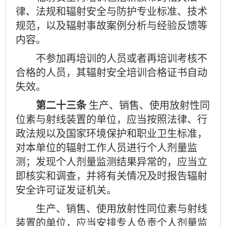
律、法规和辐射安全与防护专业标准、技术
规范，以及辐射事故案例分析与经验反馈等
内容。
不参加再培训的人员或者再培训考核不
合格的人员，其辐射安全培训合格证书自动
失效。
第二十三条
生产、销售、使用放射性同
位素与射线装置的单位，应当按照法律、行
政法规以及国家环境保护和职业卫生标准，
对本单位的辐射工作人员进行个人剂量监
测；发现个人剂量监测结果异常的，应当立
即核实和调查，并将有关情况及时报告辐射
安全许可证发证机关。
生产、销售、使用放射性同位素与射线
装置的单位，应当安排专人负责个人剂量监