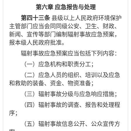
第六章
应急报告与处理
第四十三条
县级以上人民政府环境保护
主管部门应当会同同级公安、卫生、财政、
新闻、宣传等部门编制辐射事故应急预案，
报本级人民政府批准。
辐射事故应急预案应当包括下列内容：
（一）应急机构和职责分工；
（二）应急人员的组织、培训以及应急
和救助的装备、资金、物资准备；
（三）辐射事故分级与应急响应措施；
（四）辐射事故的调查、报告和处理程
序；
（五）辐射事故信息公开、公众宣传方