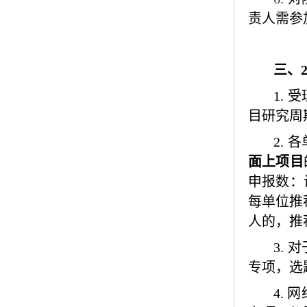
责人需参
三、
1.
受
目研究周
2.
各
面上项目
申报数：
每单位推
人的，推
3.
对
专项，
选
4.
网