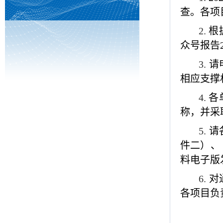
查。各项
2.
根
众号报告
3.
请
相应支撑
4.
各
称，并采
5.
请
件二）、
料电子版
6.
对
各项目负