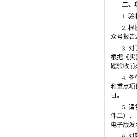
二、
1.
验
2.
根
众号报告
3.
对
根据《实
题验收前
4.
各
和重点项
日。
5.
请
件二）、
电子版发
6.
对