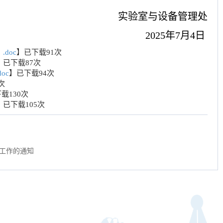
实验室与设备管理处
2025年
7
月
4
日
doc
】已下载
91
次
】已下载
87
次
oc
】已下载
94
次
次
下载
130
次
】已下载
105
次
工作的通知